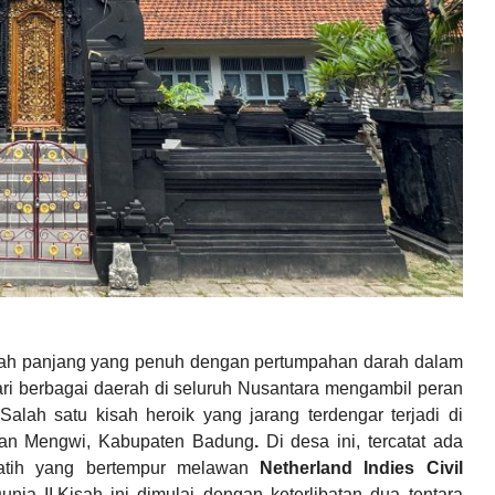
ejarah panjang yang penuh dengan pertumpahan darah dalam
i berbagai daerah di seluruh Nusantara mengambil peran
lah satu kisah heroik yang jarang terdengar terjadi di
atan Mengwi, Kabupaten Badung
.
Di desa ini, tercatat ada
erlatih yang bertempur melawan
Netherland Indies Civil
nia II.
Kisah ini dimulai dengan keterlibatan dua tentara