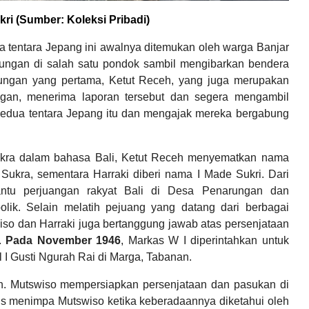
i (Sumber: Koleksi Pribadi)
 tentara Jepang ini awalnya ditemukan oleh warga Banjar
ngan di salah satu pondok sambil mengibarkan bendera
ungan yang pertama, Ketut Receh, yang juga merupakan
gan, menerima laporan tersebut dan segera mengambil
 kedua tentara Jepang itu dan mengajak mereka bergabung
ukra dalam bahasa Bali, Ketut Receh menyematkan nama
Sukra, sementara Harraki diberi nama I Made Sukri. Dari
antu perjuangan rakyat Bali di Desa Penarungan dan
olik. Selain melatih pejuang yang datang dari berbagai
so dan Harraki juga bertanggung jawab atas persenjataan
.
Pada November 1946
, Markas W I diperintahkan untuk
 I Gusti Ngurah Rai di Marga, Tabanan.
an. Mutswiso mempersiapkan persenjataan dan pasukan di
is menimpa Mutswiso ketika keberadaannya diketahui oleh