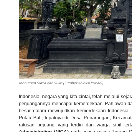
Monumen Sukra dan Sukri (Sumber:Koleksi Pribadi)
Indonesia, negara yang kita cintai, telah melalui s
perjuangannya mencapai kemerdekaan. Pahlawan dar
besar dalam mewujudkan kemerdekaan Indonesia. Sa
Pulau Bali, tepatnya di Desa Penarungan, Kecam
ratusan pejuang yang terdiri dari warga sipil t
Administration (NICA)
pada masa pasca-Perang Du