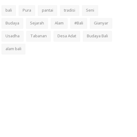
bali
Pura
pantai
tradisi
Seni
Budaya
Sejarah
Alam
#Bali
Gianyar
Usadha
Tabanan
Desa Adat
Budaya Bali
alam bali