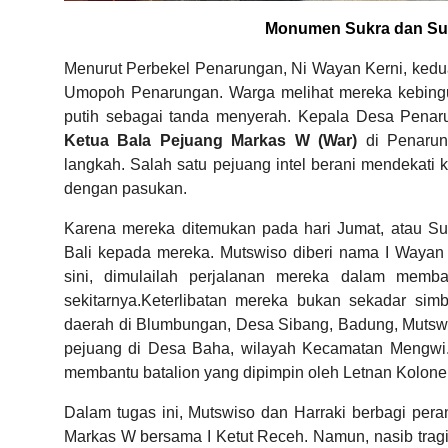
Monumen Sukra dan Sukr
Menurut Perbekel Penarungan, Ni Wayan Kerni, kedua
Umopoh Penarungan. Warga melihat mereka kebingu
putih sebagai tanda menyerah. Kepala Desa Penar
Ketua Bala Pejuang Markas W (War)
di Penarun
langkah. Salah satu pejuang intel berani mendekati
dengan pasukan.
Karena mereka ditemukan pada hari Jumat, atau S
Bali kepada mereka. Mutswiso diberi nama I Wayan 
sini, dimulailah perjalanan mereka dalam memb
sekitarnya.
Keterlibatan mereka bukan sekadar simb
daerah di Blumbungan, Desa Sibang, Badung, Mutswi
pejuang di Desa Baha, wilayah Kecamatan Mengwi
membantu batalion yang dipimpin oleh Letnan Kolonel
Dalam tugas ini, Mutswiso dan Harraki berbagi per
Markas W bersama I Ketut Receh. Namun, nasib trag