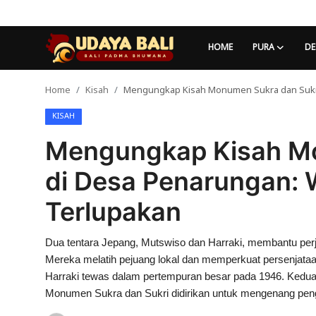
HOME
PURA
DE
Home
Kisah
Mengungkap Kisah Monumen Sukra dan Sukri
Home
KISAH
Pura
Mengungkap Kisah Mo
Desa Adat
di Desa Penarungan: 
Tradisi
Terlupakan
Kearifan lokal
Dua tentara Jepang, Mutswiso dan Harraki, membantu per
Alam Bali
Mereka melatih pejuang lokal dan memperkuat persenjat
Seni
Harraki tewas dalam pertempuran besar pada 1946. Kedu
Monumen Sukra dan Sukri didirikan untuk mengenang pe
Kisah