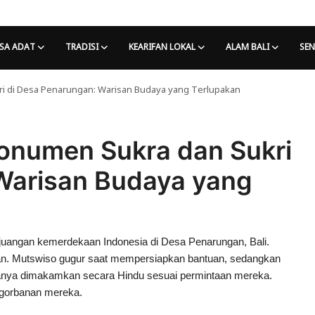
SA ADAT
TRADISI
KEARIFAN LOKAL
ALAM BALI
SEN
 di Desa Penarungan: Warisan Budaya yang Terlupakan
numen Sukra dan Sukri
Warisan Budaya yang
juangan kemerdekaan Indonesia di Desa Penarungan, Bali.
aan. Mutswiso gugur saat mempersiapkan bantuan, sedangkan
anya dimakamkan secara Hindu sesuai permintaan mereka.
ngorbanan mereka.