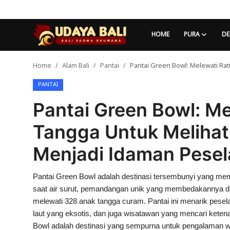
HOME
PURA
DE
Home
Alam Bali
Pantai
Pantai Green Bowl: Melewati Ra
Home
PANTAI
Pura
Pantai Green Bowl: M
Desa Adat
Tangga Untuk Melihat
Tradisi
Menjadi Idaman Pesel
Kearifan lokal
Pantai Green Bowl adalah destinasi tersembunyi yang me
Alam Bali
saat air surut, pemandangan unik yang membedakannya dari
Seni
melewati 328 anak tangga curam. Pantai ini menarik pes
laut yang eksotis, dan juga wisatawan yang mencari kete
Kisah
Bowl adalah destinasi yang sempurna untuk pengalaman wi