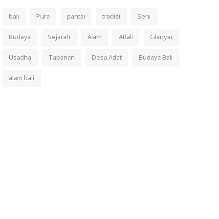
bali
Pura
pantai
tradisi
Seni
Budaya
Sejarah
Alam
#Bali
Gianyar
Usadha
Tabanan
Desa Adat
Budaya Bali
alam bali