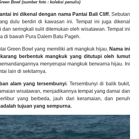
reen Bowl (sumber foto : koleksi penulis)
ntai ini dikenal dengan nama Pantai Bali Cliff.
Sebutan
ang dulu berdiri di kawasan ini. Tempat ini juga dikenal
an seringkali sulit ditemukan oleh wisatawan. Tempat ini
da di bawah Pura Dalem Batu Pageh.
tai Green Bowl yang memiliki arti mangkuk hijau.
Nama ini
ang-karang berbentuk mangkuk yang ditutupi oleh lumut
ng, pemandangannya menyerupai mangkuk berwarna hijau. Ini
i lain di sekitarnya.
iban alam yang tersembunyi
. Tersembunyi di balik bukit,
eramaian wisatawan, menjadikannya tempat yang damai dan
rlibur yang berbeda, jauh dari keramaian, dan penuh
 adalah tujuan yang sempurna.