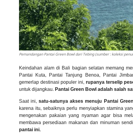
Pemandangan Pantai Green Bowl dari Tebing (sumber : koleksi penuli
Keindahan alam di Bali bagian selatan memang men
Pantai Kuta, Pantai Tanjung Benoa, Pantai Jimb
gemerlap destinasi populer ini,
rupanya terselip pe
untuk dijangkau.
Pantai Green Bowl adalah salah s
Saat ini,
satu-satunya akses menuju Pantai Gree
karena itu, sebaiknya perlu menyiapkan stamina ya
mengenakan pakaian yang nyaman agar bisa melak
membawa persediaan makanan dan minuman sendi
pantai ini.