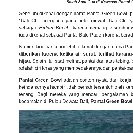
Salah Satu Gua di Kawasan Pantai G
Sebelum dikenal dengan nama Pantai Green Bowl,
pa
"Bali Cliff" mengacu pada hotel mewah Bali Cliff y
sebagai
"Hidden Beach"
karena memang tersembunyi d
juga dikenal sebagai Pantai Batu Pageh karena bera
Namun kini, pantai ini lebih dikenal dengan nama Pan
diberikan karena ketika air surut, terlihat kar
hijau.
Selain itu, saat melihat pantai dari atas tebi
adalah ciri khas yang membedakannya dari pantai-panta
Pantai Green Bowl
adalah contoh nyata dari
keaja
keindahannya hampir tidak pernah tersentuh oleh k
tenang. Bagi mereka yang mencari pengalaman be
kedamaian di Pulau Dewata Bali,
Pantai Green Bowl