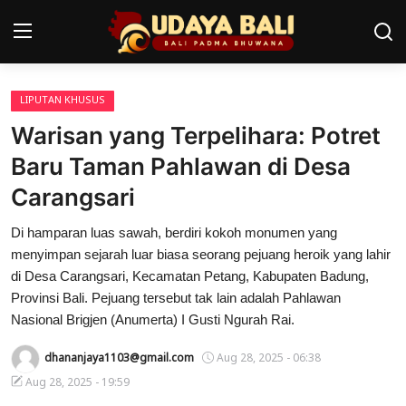
LIPUTAN KHUSUS
Home
Warisan yang Terpelihara: Potret
Pura
Baru Taman Pahlawan di Desa
Carangsari
Desa Adat
Di hamparan luas sawah, berdiri kokoh monumen yang
Tradisi
menyimpan sejarah luar biasa seorang pejuang heroik yang lahir
Kearifan lokal
di Desa Carangsari, Kecamatan Petang, Kabupaten Badung,
Provinsi Bali. Pejuang tersebut tak lain adalah Pahlawan
Alam Bali
Nasional Brigjen (Anumerta) I Gusti Ngurah Rai.
Seni
dhananjaya1103@gmail.com
Aug 28, 2025 - 06:38
Aug 28, 2025 - 19:59
Kisah