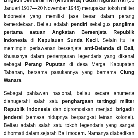
Brigadir Jenderal TNI (Anumerta) I Gusti Ngurah Rai
(30
Januari 1917—20 November 1946) merupakan tokoh militer
Indonesia yang memiliki jasa besar dalam perang
kemerdekaan. Beliau adalah
pendiri
sekaligus
panglima
pertama satuan Angkatan Bersenjata Republik
Indonesia
di
Kepulauan Sunda Kecil
. Selain itu, ia
memimpin perlawanan bersenjata
anti-Belanda di Bali
,
khususnya dalam pertempuran legendaris yang dikenal
sebagai
Perang Puputan
di desa Marga, Kabupaten
Tabanan, bersama pasukannya yang bernama
Ciung
Wanara
.
Sebagai pahlawan nasional, beliau secara anumerta
dianugerahi salah satu
penghargaan tertinggi militer
Republik Indonesia
dan dipromosikan menjadi
brigadir
jenderal
(semasa hidupnya berpangkat letnan kolonel).
Beliau adalah salah satu tokoh legendaris yang sangat
dihormati dalam sejarah Bali modern. Namanya diabadikan