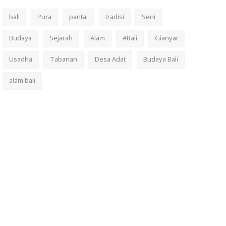
bali
Pura
pantai
tradisi
Seni
Budaya
Sejarah
Alam
#Bali
Gianyar
Usadha
Tabanan
Desa Adat
Budaya Bali
alam bali