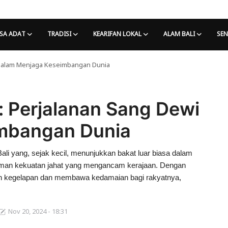
SA ADAT
TRADISI
KEARIFAN LOKAL
ALAM BALI
SEN
wi dalam Menjaga Keseimbangan Dunia
a: Perjalanan Sang Dewi
mbangan Dunia
Bali yang, sejak kecil, menunjukkan bakat luar biasa dalam
ncaman kekuatan jahat yang mengancam kerajaan. Dengan
kan kegelapan dan membawa kedamaian bagi rakyatnya,
Nov 20, 2024 - 18:31