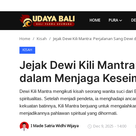
HOME
PURA
DE
Home
Kisah
Jejak Dewi Kili Mantra: Perjalanan Sang De
Home
KISAH
Pura
Jejak Dewi Kili Mantr
Desa Adat
dalam Menjaga Kesei
Tradisi
Dewi Kili Mantra mengikuti kisah seorang wanita suci dari 
Kearifan lokal
spiritualitas. Setelah menjadi pendeta, ia menghadapi a
Alam Bali
kekuatan batinnya, Kili Mantra berjuang untuk mengalah
menjadikannya pahlawan spiritual yang dihormati.
Seni
I Made Satria Widhi Wijaya
Dec 9, 2025 - 14:00
Kisah