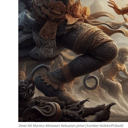
Dewi Kili Mantra Melawan Kekuatan Jahat (Sumber:KoleksiPribadi)