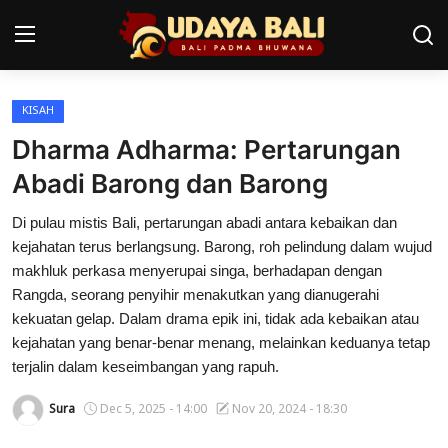
KISAH
Home
Dharma Adharma: Pertarungan
Pura
Abadi Barong dan Barong
Desa Adat
Di pulau mistis Bali, pertarungan abadi antara kebaikan dan
kejahatan terus berlangsung. Barong, roh pelindung dalam wujud
Tradisi
makhluk perkasa menyerupai singa, berhadapan dengan
Rangda, seorang penyihir menakutkan yang dianugerahi
Kearifan lokal
kekuatan gelap. Dalam drama epik ini, tidak ada kebaikan atau
kejahatan yang benar-benar menang, melainkan keduanya tetap
Alam Bali
terjalin dalam keseimbangan yang rapuh.
Seni
Sura
Dec 5, 2025 - 14:00
Nov 20, 2024 - 18:30
Kisah