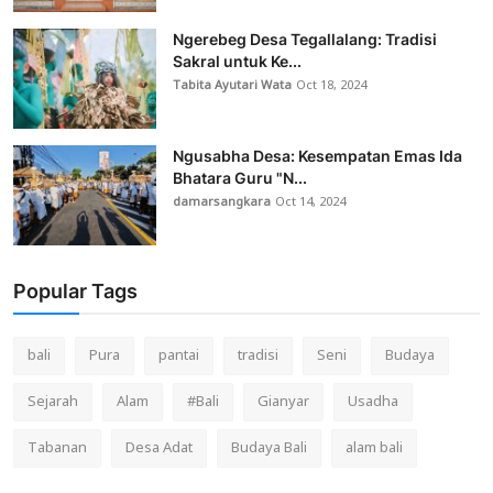
Ngerebeg Desa Tegallalang: Tradisi
Sakral untuk Ke...
Tabita Ayutari Wata
Oct 18, 2024
Ngusabha Desa: Kesempatan Emas Ida
Bhatara Guru "N...
damarsangkara
Oct 14, 2024
Popular Tags
bali
Pura
pantai
tradisi
Seni
Budaya
Sejarah
Alam
#Bali
Gianyar
Usadha
Tabanan
Desa Adat
Budaya Bali
alam bali