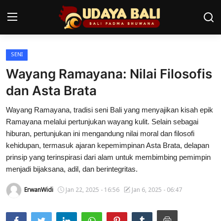
SENI
Home
Wayang Ramayana: Nilai Filosofis
Pura
dan Asta Brata
Desa Adat
Wayang Ramayana, tradisi seni Bali yang menyajikan kisah epik
Ramayana melalui pertunjukan wayang kulit. Selain sebagai
Tradisi
hiburan, pertunjukan ini mengandung nilai moral dan filosofi
kehidupan, termasuk ajaran kepemimpinan Asta Brata, delapan
Kearifan lokal
prinsip yang terinspirasi dari alam untuk membimbing pemimpin
menjadi bijaksana, adil, dan berintegritas.
Alam Bali
ErwanWidi
Jan 22, 2025 - 16:56
Jan 6, 2025 - 06:47
Seni
Kisah