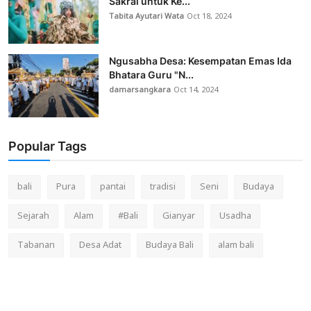
Sakral untuk Ke...
Tabita Ayutari Wata
Oct 18, 2024
Ngusabha Desa: Kesempatan Emas Ida
Bhatara Guru "N...
damarsangkara
Oct 14, 2024
Popular Tags
bali
Pura
pantai
tradisi
Seni
Budaya
Sejarah
Alam
#Bali
Gianyar
Usadha
Tabanan
Desa Adat
Budaya Bali
alam bali