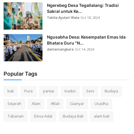
Ngerebeg Desa Tegallalang: Tradisi
Sakral untuk Ke...
Tabita Ayutari Wata
Oct 18, 2024
Ngusabha Desa: Kesempatan Emas Ida
Bhatara Guru "N...
damarsangkara
Oct 14, 2024
Popular Tags
bali
Pura
pantai
tradisi
Seni
Budaya
Sejarah
Alam
#Bali
Gianyar
Usadha
Tabanan
Desa Adat
Budaya Bali
alam bali