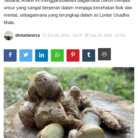
Sebaha. Artikel ini menggarisbawahi bagaimana cekuh menjadi
unsur yang sangat berperan dalam menjaga kesehatan fisik dan
Usadha
mental, sebagaimana yang terungkap dalam isi Lontar Usadha
Mala.
Indonesia
devtadanarsa
Oct 26, 2023 - 20:10
Sep 25, 2023 - 21:56