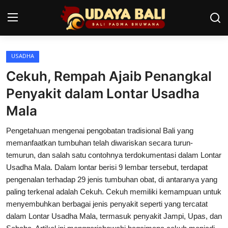
USADHA
Home
Cekuh, Rempah Ajaib Penangkal
Pura
Penyakit dalam Lontar Usadha
Mala
Desa Adat
Pengetahuan mengenai pengobatan tradisional Bali yang
Tradisi
memanfaatkan tumbuhan telah diwariskan secara turun-
Kearifan lokal
temurun, dan salah satu contohnya terdokumentasi dalam Lontar
Usadha Mala. Dalam lontar berisi 9 lembar tersebut, terdapat
Alam Bali
pengenalan terhadap 29 jenis tumbuhan obat, di antaranya yang
paling terkenal adalah Cekuh. Cekuh memiliki kemampuan untuk
Seni
menyembuhkan berbagai jenis penyakit seperti yang tercatat
dalam Lontar Usadha Mala, termasuk penyakit Jampi, Upas, dan
Kisah