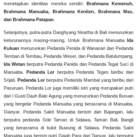
menetapkan identitas mereka sendiri:
Brahmana Kemenuh,
Brahmana Manuaba, Brahmana Keniten, Brahmana Mas,
dan Brahmana Patapan
.
Selanjutnya, putra-putra Danghyang Nirartha di Bali menurunkan
keturunannya masing-masing. Untuk Brahmana Manuaba
Ida
Kuluan
menurunkan Pedanda Penida di Wanasari dan Pedanda
Temban di Tembau, Pedanda Weser, dan Pedanda Batulumpang.
Ida Wetan
berputra Pedanda Panida dan Pedanda Tegal Suci di
Manuaba.
Pedanda Ler
berputra Pedanda Teges beribu dari
Srijati.
Pedanda Lor
berputra Pedanda Mambal yang beribu dari
Pasuruan. Pedanda Lor juga memiliki istri yang merupakan putri
dari I Gusti Dauh Bale Agung yang menurunkan Pedanda Buruan
yang bergelar Pedanda Manuaba yang berasrama di Manuaba,
Gianyar. Pedanda Sakti Manuaba beristri dari Bajangan, lalu
berputra pedanda Gde Taman di Sidawa, Taman Bali, Bangli
yang berasrama di bukit Buwung di Sidawa. Pedanda Sakti
Manuaba juga beristri putri Gajah Para dari Tianyar, lalu berputra