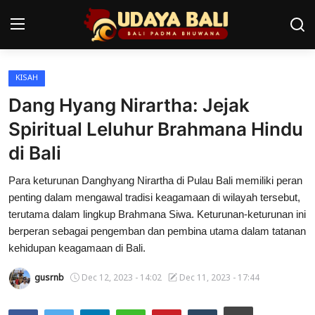
KISAH
Home
Dang Hyang Nirartha: Jejak
Pura
Spiritual Leluhur Brahmana Hindu
di Bali
Desa Adat
Para keturunan Danghyang Nirartha di Pulau Bali memiliki peran
Tradisi
penting dalam mengawal tradisi keagamaan di wilayah tersebut,
Kearifan lokal
terutama dalam lingkup Brahmana Siwa. Keturunan-keturunan ini
berperan sebagai pengemban dan pembina utama dalam tatanan
Alam Bali
kehidupan keagamaan di Bali.
Seni
gusrnb
Dec 12, 2023 - 14:02
Dec 11, 2023 - 17:44
Kisah