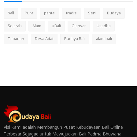
bali
Pura
pantai
tradisi
Seni
Budaya
Sejarah
Alam
#Bali
Gianyar
Usadha
Tabanan
Desa Adat
Budaya Bali
alam bali
Visi Kami adalah Membangun Pusat Kebudayaan Bali Online
Terbesar Sejagad untuk Mewujudkan Bali Padma Bhuwana