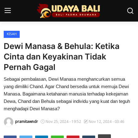
KISAH
Home
Dewi Manasa & Behula: Ketika
Pura
Cinta dan Keyakinan Tidak
Pernah Gagal
Desa Adat
Sebagai pembalasan, Dewi Manasa menghancurkan semua
Tradisi
yang dimiliki Chand. Agar Chand bersedia untuk memuja Dewi
Kearifan lokal
Manasa. Bagaimana ketahanan manusia terhadap kekejaman
Dewa, Chand dan Behula sebagai individu yang kuat dan teguh
Alam Bali
menghadapi Dewi Manasa?
Seni
pramitawndr
Nov 25, 2024 - 19:52
Nov 12, 2024 - 03:46
Kisah