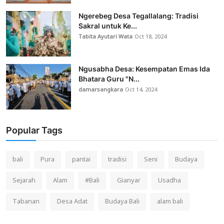
Ngerebeg Desa Tegallalang: Tradisi
Sakral untuk Ke...
Tabita Ayutari Wata
Oct 18, 2024
Ngusabha Desa: Kesempatan Emas Ida
Bhatara Guru "N...
damarsangkara
Oct 14, 2024
Popular Tags
bali
Pura
pantai
tradisi
Seni
Budaya
Sejarah
Alam
#Bali
Gianyar
Usadha
Tabanan
Desa Adat
Budaya Bali
alam bali