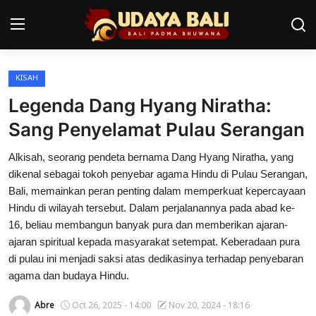
KISAH
Home
Legenda Dang Hyang Niratha:
Pura
Sang Penyelamat Pulau Serangan
Desa Adat
Alkisah, seorang pendeta bernama Dang Hyang Niratha, yang
dikenal sebagai tokoh penyebar agama Hindu di Pulau Serangan,
Tradisi
Bali, memainkan peran penting dalam memperkuat kepercayaan
Hindu di wilayah tersebut. Dalam perjalanannya pada abad ke-
Kearifan lokal
16, beliau membangun banyak pura dan memberikan ajaran-
ajaran spiritual kepada masyarakat setempat. Keberadaan pura
Alam Bali
di pulau ini menjadi saksi atas dedikasinya terhadap penyebaran
Seni
agama dan budaya Hindu.
Abre
Oct 26, 2025 - 14:00
Nov 20, 2024 - 18:16
Kisah