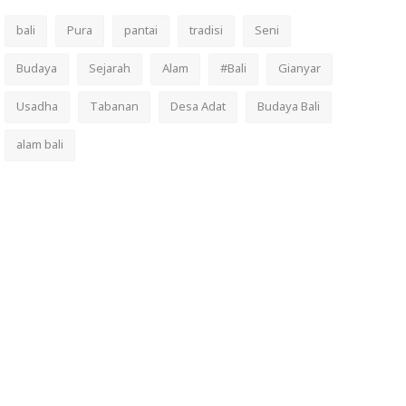
bali
Pura
pantai
tradisi
Seni
Budaya
Sejarah
Alam
#Bali
Gianyar
Usadha
Tabanan
Desa Adat
Budaya Bali
alam bali