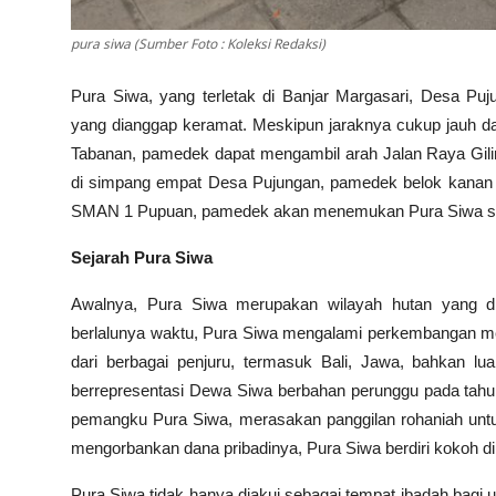
pura siwa (Sumber Foto : Koleksi Redaksi)
Pura Siwa, yang terletak di Banjar Margasari, Desa P
yang dianggap keramat. Meskipun jaraknya cukup jauh dar
Tabanan, pamedek dapat mengambil arah Jalan Raya Gili
di simpang empat Desa Pujungan, pamedek belok kanan 
SMAN 1 Pupuan, pamedek akan menemukan Pura Siwa set
Sejarah Pura Siwa
Awalnya, Pura Siwa merupakan wilayah hutan yang dia
berlalunya waktu, Pura Siwa mengalami perkembangan menj
dari berbagai penjuru, termasuk Bali, Jawa, bahkan lua
berrepresentasi Dewa Siwa berbahan perunggu pada tahu
pemangku Pura Siwa, merasakan panggilan rohaniah untuk
mengorbankan dana pribadinya, Pura Siwa berdiri kokoh di
Pura Siwa tidak hanya diakui sebagai tempat ibadah bagi 