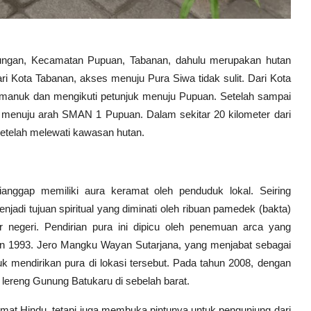
ujungan, Kecamatan Pupuan, Tabanan, dahulu merupakan hutan
i Kota Tabanan, akses menuju Pura Siwa tidak sulit. Dari Kota
manuk dan mengikuti petunjuk menuju Pupuan. Setelah sampai
menuju arah SMAN 1 Pupuan. Dalam sekitar 20 kilometer dari
elah melewati kawasan hutan.
nggap memiliki aura keramat oleh penduduk lokal. Seiring
adi tujuan spiritual yang diminati oleh ribuan pamedek (bakta)
r negeri. Pendirian pura ini dipicu oleh penemuan arca yang
n 1993. Jero Mangku Wayan Sutarjana, yang menjabat sebagai
 mendirikan pura di lokasi tersebut. Pada tahun 2008, dengan
 lereng Gunung Batukaru di sebelah barat.
umat Hindu, tetapi juga membuka pintunya untuk pengunjung dari