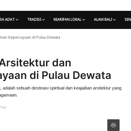
SA ADAT
TRADISI
KEARIFAN LOKAL
ALAM BALI
SEN
gaman Kepercayaan di Pulau Dewata
Arsitektur dan
yaan di Pulau Dewata
, adalah sebuah destinasi spiritual dan keajaiban arsitektur yang
eagamaan.
7:04