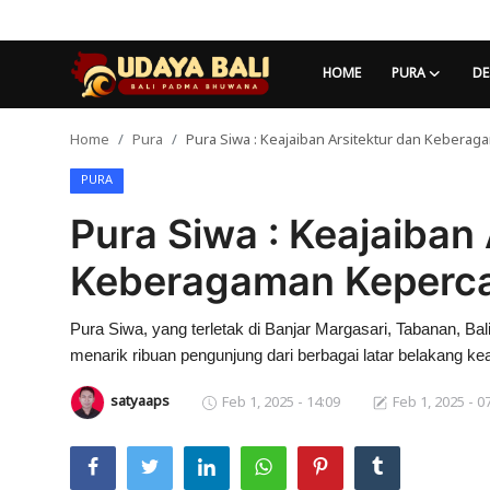
HOME
PURA
DE
Home
Pura
Pura Siwa : Keajaiban Arsitektur dan Kebera
Home
PURA
Pura
Pura Siwa : Keajaiban 
Desa Adat
Keberagaman Keperca
Tradisi
Pura Siwa, yang terletak di Banjar Margasari, Tabanan, Bali
Kearifan lokal
menarik ribuan pengunjung dari berbagai latar belakang k
Alam Bali
satyaaps
Feb 1, 2025 - 14:09
Feb 1, 2025 - 0
Seni
Kisah