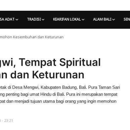
SA ADAT
TRADISI
KEARIFAN LOKAL
ALAM BALI
SEN
 Memohon Kesembuhan dan Keturunan
i, Tempat Spiritual
 dan Keturunan
letak di Desa Mengwi, Kabupaten Badung, Bali. Pura Taman Sari
ng penting bagi umat Hindu di Bali. Pura ini merupakan tempat
pat dan menjadi tujuan utama bagi orang yang ingin memohon
 - 23:21