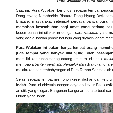
Pura Wulakan di Pura Taman Sa
Saat ini, Pura Wulakan berfungsi sebagai tempat pesuc
Dang Hyang Nirartha/Ida Bhatara Dang Hyang Dwijendra
Bhatara, masyarakat setempat percaya bahwa
pura in
memohon kesembuhan bagi umat yang sedang sakit
kesembuhan ini dilakukan dengan cara
melukat
, yaitu 
yang ada di bawah pohon beringin yang diyakini dapat mem
Pura Wulakan ini bukan hanya tempat orang memohon
juga tempat yang banyak dikunjungi oleh pasang
memiliki keturunan sering datang ke pura ini untuk
melu
membawa
banten pejati alit
.
Pengelukatan
dilakukan di are
melakukan persembahyangan di Pura Taman Sari setelah
Selain sebagai tempat memohon kesembuhan dan keturu
indah
. Pura ini didesain dengan gaya arsitektur Bali kl
artistik yang elegan. Bangunan-bangunan pura terbuat dari
ukiran yang indah.