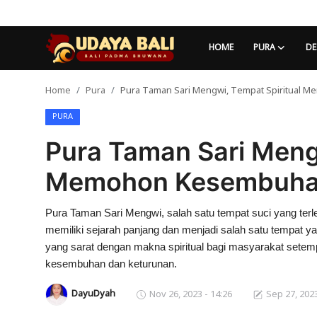
HOME
PURA
DE
Home
Pura
Pura Taman Sari Mengwi, Tempat Spiritual
Home
PURA
Pura
Pura Taman Sari Mengw
Desa Adat
Memohon Kesembuhan
Tradisi
Pura Taman Sari Mengwi, salah satu tempat suci yang ter
Kearifan lokal
memiliki sejarah panjang dan menjadi salah satu tempat ya
Alam Bali
yang sarat dengan makna spiritual bagi masyarakat setem
kesembuhan dan keturunan.
Seni
DayuDyah
Nov 26, 2023 - 14:26
Sep 27, 2023
Kisah