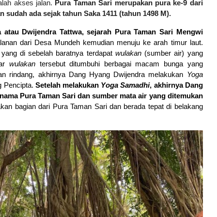
alah akses jalan.
Pura Taman Sari merupakan pura ke-9 dari
n sudah ada sejak tahun Saka 1411 (tahun 1498 M).
 atau Dwijendra Tattwa, sejarah Pura Taman Sari Mengwi
alanan dari Desa Mundeh kemudian menuju ke arah timur laut.
yang di sebelah baratnya terdapat
wulakan
(sumber air) yang
tar
wulakan
tersebut ditumbuhi berbagai macam bunga yang
an rindang, akhirnya Dang Hyang
Dwijendra
melakukan
Yoga
 Pencipta.
Setelah melakukan
Y
oga S
a
madhi
, akhirnya Dang
nama Pura Taman Sari
dan sumber mata air yang ditemukan
an bagian dari Pura Taman Sari dan berada tepat di belakang