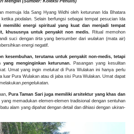
ri Mengwi (Sumber: Koleksi Penulis)
ian memuja Ida Sang Hyang Widhi oleh keturunan Ida Bhatara
 ketika
piodalan
. Selain berfungsi sebagai tempat pesucian Ida
i memiliki energi spiritual yang kuat dan menjadi tempat
, khususnya untuk penyakit non medis.
Ritual memohon
mandi suci dengan
tirta
yang bersumber dari
wulakan
(mata air)
bersihkan energi negatif.
 kesembuhan, terutama untuk penyakit non-medis, tetapi
an yang menginginkan keturunan.
Pasangan yang kesulitan
kat
. Umat yang ingin
melukat
di Pura Wulakan ini hanya perlu
a luar Pura Wulakan atau di jaba sisi Pura Wulakan. Umat dapat
 melakukan
pengelukatan
.
nan,
Pura Taman Sari juga memiliki arsitektur yang khas dan
asik yang memadukan elemen-elemen tradisional dengan sentuhan
 batu alam yang dipahat dengan detail dan dihiasi dengan ukiran-