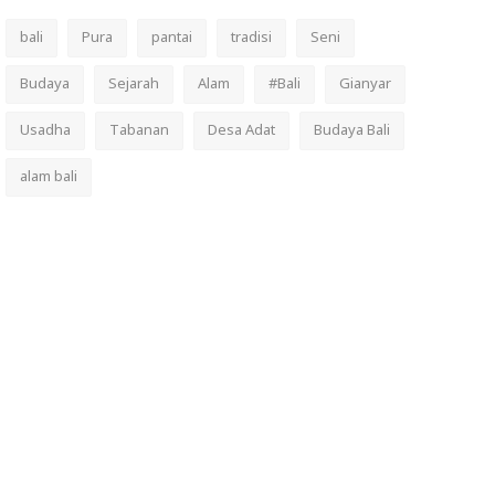
bali
Pura
pantai
tradisi
Seni
Budaya
Sejarah
Alam
#Bali
Gianyar
Usadha
Tabanan
Desa Adat
Budaya Bali
alam bali