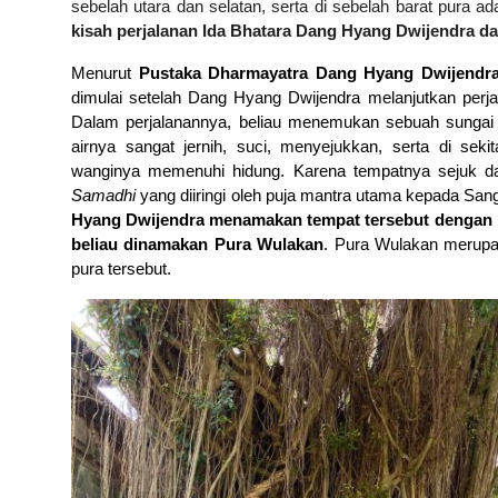
sebelah utara dan selatan, serta di sebelah barat pura ad
kisah perjalanan Ida Bhatara Dang Hyang Dwijendra da
Menurut
Pustaka Dharmayatra Dang Hyang Dwijendra
dimulai setelah Dang Hyang Dwijendra melanjutkan perj
Dalam perjalanannya, beliau menemukan sebuah sungai 
airnya sangat jernih, suci, menyejukkan, serta di seki
wanginya memenuhi hidung.
Karena tempatnya sejuk d
Samadhi
yang diiringi oleh p
uja mantra
utama kepada Sang
Hyang
Dwijendra
menamakan tempat tersebut dengan 
beliau dinamakan Pura Wulakan
. Pura Wulakan merupak
pura tersebut.