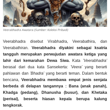
Veerabhadra Awatara (Sumber: Koleksi Pribadi)
Veerabhadra disebut Virabhadra, Veerabathira, dan
Veerabathiran.
Veerabhadra diyakini sebagai ksatria
tangguh merupakan perwujudan awatara ketiga yang
lahir dari kemarahan Dewa Siwa.
Kata
'Veerabhadra'
berasal dari dua kata Sansekerta:
'Veera'
yang berarti
pahlawan dan
'Bhadra'
yang berarti teman. Dalam bentuk
bencana,
Veerabhadra membawa empat jenis senjata
berbeda di delapan tangannya : Bana (anak panah),
Khadga (pedang), Dhanusha (busur), dan Khetaka
(perisai), beserta hiasan kepala berupa kalung
tengkorak.