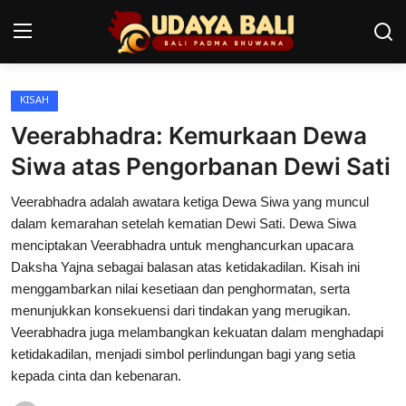
KISAH
Home
Veerabhadra: Kemurkaan Dewa
Pura
Siwa atas Pengorbanan Dewi Sati
Desa Adat
Veerabhadra adalah awatara ketiga Dewa Siwa yang muncul
dalam kemarahan setelah kematian Dewi Sati. Dewa Siwa
Tradisi
menciptakan Veerabhadra untuk menghancurkan upacara
Daksha Yajna sebagai balasan atas ketidakadilan. Kisah ini
Kearifan lokal
menggambarkan nilai kesetiaan dan penghormatan, serta
menunjukkan konsekuensi dari tindakan yang merugikan.
Alam Bali
Veerabhadra juga melambangkan kekuatan dalam menghadapi
Seni
ketidakadilan, menjadi simbol perlindungan bagi yang setia
kepada cinta dan kebenaran.
Kisah