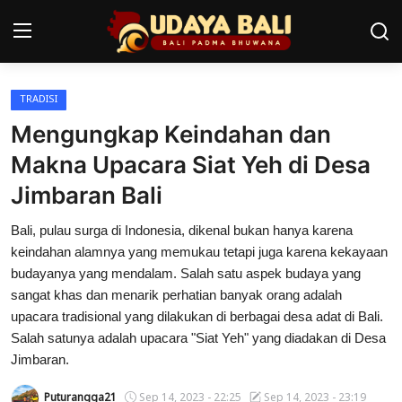
TRADISI
Home
Mengungkap Keindahan dan
Pura
Makna Upacara Siat Yeh di Desa
Jimbaran Bali
Desa Adat
Bali, pulau surga di Indonesia, dikenal bukan hanya karena
Tradisi
keindahan alamnya yang memukau tetapi juga karena kekayaan
Kearifan lokal
budayanya yang mendalam. Salah satu aspek budaya yang
sangat khas dan menarik perhatian banyak orang adalah
Alam Bali
upacara tradisional yang dilakukan di berbagai desa adat di Bali.
Salah satunya adalah upacara "Siat Yeh" yang diadakan di Desa
Seni
Jimbaran.
Kisah
Puturangga21
Sep 14, 2023 - 22:25
Sep 14, 2023 - 23:19