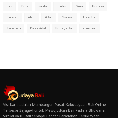
bali
Pura
pantai
tradisi
Seni
Budaya
Sejarah
Alam
#Bali
Gianyar
Usadha
Tabanan
Desa Adat
Budaya Bali
alam bali
Visi Kami adalah Membangun Pusat Kebudayaan Bali Online
Terbesar Sejagad untuk Mewujudkan Bali Padma Bhuwana
Virtual yaitu Bali sebagai Pancer Peradaban Kebudayaan