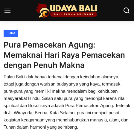
PURA
Home
Pura Pemacekan Agung:
Pura
Memaknai Hari Raya Pemacekan
dengan Penuh Makna
Desa Adat
Pulau Bali tidak hanya terkenal dengan keindahan alamnya,
Tradisi
tetapi juga dengan warisan budayanya yang kaya, termasuk
Kearifan lokal
pura-pura yang memiliki makna mendalam bagi kehidupan
masyarakat Hindu. Salah satu pura yang menonjol karena nilai
Alam Bali
spiritual dan filosofisnya adalah Pura Pemacekan Agung. Terletak
di Jl. Wirayuda, Benoa, Kuta Selatan, pura ini menjadi pusat
Seni
kegiatan keagamaan yang menghubungkan manusia, alam, dan
Tuhan dalam harmoni yang seimbang.
Kisah