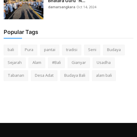
Bhatara Guru "N...
damarsangkara
Oct 14, 2024
Popular Tags
bali
Pura
pantai
tradisi
Seni
Budaya
Sejarah
Alam
#Bali
Gianyar
Usadha
Tabanan
Desa Adat
Budaya Bali
alam bali