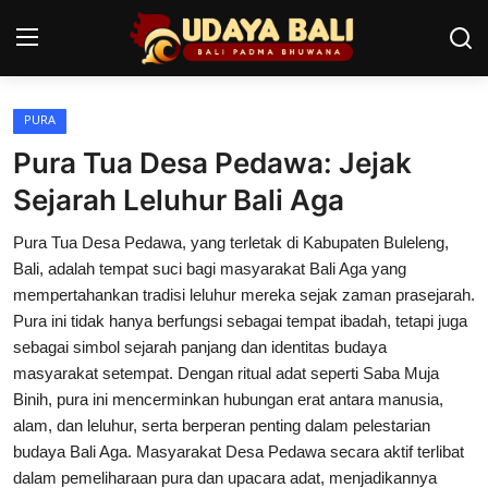
PURA
Home
Pura Tua Desa Pedawa: Jejak
Pura
Sejarah Leluhur Bali Aga
Desa Adat
Pura Tua Desa Pedawa, yang terletak di Kabupaten Buleleng,
Bali, adalah tempat suci bagi masyarakat Bali Aga yang
Tradisi
mempertahankan tradisi leluhur mereka sejak zaman prasejarah.
Pura ini tidak hanya berfungsi sebagai tempat ibadah, tetapi juga
Kearifan lokal
sebagai simbol sejarah panjang dan identitas budaya
masyarakat setempat. Dengan ritual adat seperti Saba Muja
Alam Bali
Binih, pura ini mencerminkan hubungan erat antara manusia,
Seni
alam, dan leluhur, serta berperan penting dalam pelestarian
budaya Bali Aga. Masyarakat Desa Pedawa secara aktif terlibat
Kisah
dalam pemeliharaan pura dan upacara adat, menjadikannya