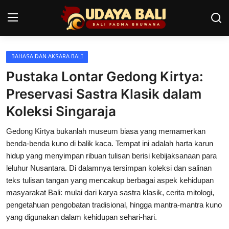
BAHASA DAN AKSARA BALI
Home
Pustaka Lontar Gedong Kirtya:
Pura
Preservasi Sastra Klasik dalam
Koleksi Singaraja
Desa Adat
Gedong Kirtya bukanlah museum biasa yang memamerkan
Tradisi
benda-benda kuno di balik kaca. Tempat ini adalah harta karun
Kearifan lokal
hidup yang menyimpan ribuan tulisan berisi kebijaksanaan para
leluhur Nusantara. Di dalamnya tersimpan koleksi dan salinan
Alam Bali
teks tulisan tangan yang mencakup berbagai aspek kehidupan
masyarakat Bali: mulai dari karya sastra klasik, cerita mitologi,
Seni
pengetahuan pengobatan tradisional, hingga mantra-mantra kuno
yang digunakan dalam kehidupan sehari-hari.
Kisah