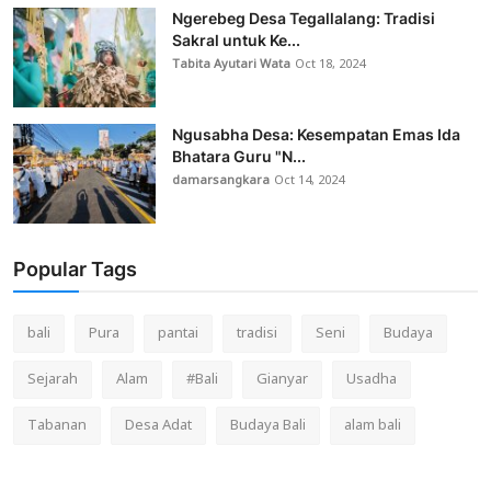
Ngerebeg Desa Tegallalang: Tradisi
Sakral untuk Ke...
Tabita Ayutari Wata
Oct 18, 2024
Ngusabha Desa: Kesempatan Emas Ida
Bhatara Guru "N...
damarsangkara
Oct 14, 2024
Popular Tags
bali
Pura
pantai
tradisi
Seni
Budaya
Sejarah
Alam
#Bali
Gianyar
Usadha
Tabanan
Desa Adat
Budaya Bali
alam bali