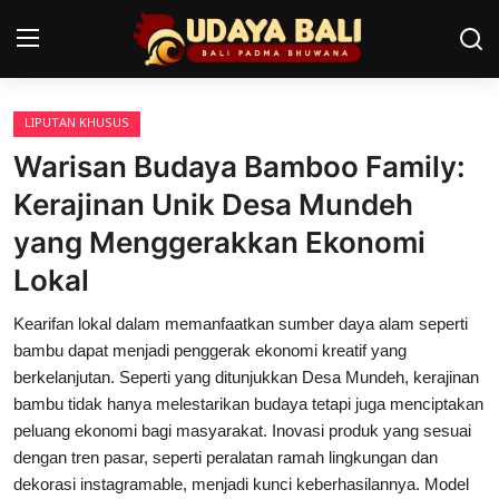
LIPUTAN KHUSUS
Home
Warisan Budaya Bamboo Family:
Pura
Kerajinan Unik Desa Mundeh
yang Menggerakkan Ekonomi
Desa Adat
Lokal
Tradisi
Kearifan lokal dalam memanfaatkan sumber daya alam seperti
Kearifan lokal
bambu dapat menjadi penggerak ekonomi kreatif yang
berkelanjutan. Seperti yang ditunjukkan Desa Mundeh, kerajinan
Alam Bali
bambu tidak hanya melestarikan budaya tetapi juga menciptakan
peluang ekonomi bagi masyarakat. Inovasi produk yang sesuai
Seni
dengan tren pasar, seperti peralatan ramah lingkungan dan
Kisah
dekorasi instagramable, menjadi kunci keberhasilannya. Model