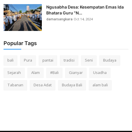
Ngusabha Desa: Kesempatan Emas Ida
Bhatara Guru "N...
damarsangkara
Oct 14, 2024
Popular Tags
bali
Pura
pantai
tradisi
Seni
Budaya
Sejarah
Alam
#Bali
Gianyar
Usadha
Tabanan
Desa Adat
Budaya Bali
alam bali