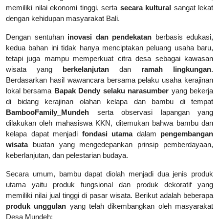
memiliki nilai ekonomi tinggi, serta
secara kultural
sangat lekat
dengan kehidupan masyarakat Bali.
Dengan sentuhan
inovasi dan pendekatan
berbasis edukasi,
kedua bahan ini tidak hanya menciptakan peluang usaha baru,
tetapi juga mampu memperkuat citra desa sebagai kawasan
wisata yang
berkelanjutan
dan
ramah lingkungan
.
Berdasarkan hasil wawancara bersama pelaku usaha kerajinan
lokal bersama
Bapak Dendy selaku narasumber
yang bekerja
di bidang kerajinan olahan kelapa dan bambu di tempat
BambooFamily_Mundeh
serta observasi lapangan yang
dilakukan oleh mahasiswa KKN, ditemukan bahwa bambu dan
kelapa dapat menjadi
fondasi utama
dalam
pengembangan
wisata
buatan yang mengedepankan prinsip pemberdayaan,
keberlanjutan, dan pelestarian budaya.
Secara umum, bambu dapat diolah menjadi dua jenis produk
utama yaitu produk fungsional dan produk dekoratif yang
memiliki nilai jual tinggi di pasar wisata. Berikut adalah beberapa
produk unggulan
yang telah dikembangkan oleh masyarakat
Desa Mundeh: