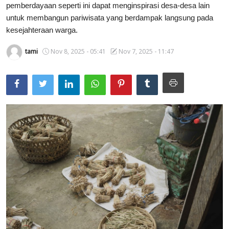
pemberdayaan seperti ini dapat menginspirasi desa-desa lain
Usadha
untuk membangun pariwisata yang berdampak langsung pada
kesejahteraan warga.
Indonesia
tami
Nov 8, 2025 - 05:41
Nov 7, 2025 - 11:47