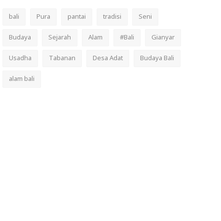
bali
Pura
pantai
tradisi
Seni
Budaya
Sejarah
Alam
#Bali
Gianyar
Usadha
Tabanan
Desa Adat
Budaya Bali
alam bali