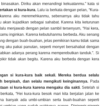
 binasakan. Diriku akan menandingi kekuatanmu.” kata si
rtakan si kura-kura.
Lalu ia berkata dengan pelan, “Kura-
a karena aku meremehkanmu, sebenarnya aku tidak tahu
u akan kujadikan sebagai sahabat. Karena kita keturunan
 lalu menjawab dengan pelan sambil tersenyum, “Hai kera,
ng kamu inginkan. Karena kebutuhanmu berbeda. Aku senang
g dengan buah-buahan, jelas pemikiran kamu tidak sama
ang aku pakai panutan, seperti monyet bersahabat dengan
abkan adanya perang karena memperebutkan tanduk.”. Si
 pikir tidak akan begitu. Karena aku berbeda dengan kera
gan si kura-kura baik sekali. Mereka berdua selalu
 berpisah, dan selalu mengikuti keinginannya.
Pada
taan si kura-kura karena mengaku dia sakti
. Setelah si
erkata, “Hei kura-kura besok mari kita berjalan jalan ke
ana banyak ada umbi-umbian serta buah-buahan seperti
mbi-umbian yang sudah waktunya panen. Dipinggir-pinggir