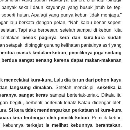
 banyak sekali daun kayunnya yang busuk jatuh ke tepi
seperti hutan. Apalagi yang punya kebun tidak menjaga.”
ar lalu berkata dengan pelan, “Nah kalau benar seperti
elatan. Tapi aku berpesan, setelah sampai di kebun, kita
iceritakan
besok paginya kera dan kura-kura sudah
an setapak, dipinggir gunung kelihatan pantainya asri yang
berdua masuk kedalam kebun, pemiliknya juga sedang
 berdua sangat senang karena dapat makan-makanan
k mencelakai kura-kura.
Lalu
dia turun dari pohon kayu
 dan langsung dimakan
. Setelah mencicipi,
seketika ia
uaranya sangat keras
sampai berteriak-teriak. Dikala itu
gan begitu, berhenti berteriak-teriak! Kalau didengar oleh
kura.
Si kera tidak mendengarkan perkataan si kura-kura
suara kera terdengar oleh pemilik kebun.
Pemilik kebun
di kebunnya
terkejut ia melihat kebunnya berantakan.