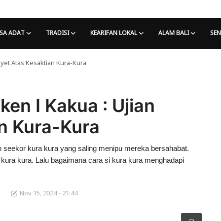
SA ADAT
TRADISI
KEARIFAN LOKAL
ALAM BALI
SEN
nyet Atas Kesaktian Kura-Kura
en I Kakua : Ujian
n Kura-Kura
 seekor kura kura yang saling menipu mereka bersahabat.
i kura kura. Lalu bagaimana cara si kura kura menghadapi
Nov 15, 2024 - 21:44