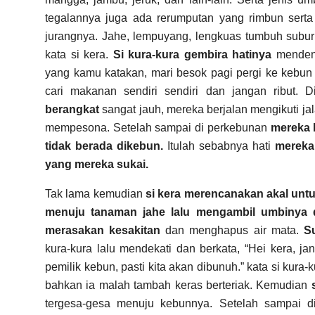
tegalannya juga ada rerumputan yang rimbun serta
jurangnya. Jahe, lempuyang, lengkuas tumbuh subur 
kata si kera.
Si kura-kura gembira hatinya
mendeng
yang kamu katakan, mari besok pagi pergi ke kebun s
cari makanan sendiri sendiri dan jangan ribut.
D
berangkat
sangat jauh, mereka berjalan mengikuti jal
mempesona. Setelah sampai di perkebunan
mereka 
tidak berada dikebun.
Itulah sebabnya hati
mereka
yang mereka sukai.
Tak lama kemudian
si kera merencanakan akal untu
menuju tanaman jahe lalu mengambil umbinya
merasakan kesakitan
dan menghapus air mata.
S
kura-kura lalu mendekati dan berkata, “Hei kera, jan
pemilik kebun, pasti kita akan dibunuh.” kata si kura-
bahkan ia malah tambah keras berteriak. Kemudian
tergesa-gesa menuju kebunnya. Setelah sampai 