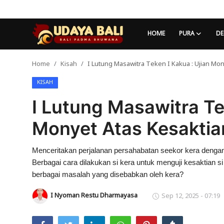
HOME
PURA
DE
Home
Kisah
I Lutung Masawitra Teken I Kakua : Ujian Mo
Home
KISAH
Pura
I Lutung Masawitra Tek
Desa Adat
Monyet Atas Kesaktia
Tradisi
Menceritakan perjalanan persahabatan seekor kera dengan
Kearifan lokal
Berbagai cara dilakukan si kera untuk menguji kesaktian s
Alam Bali
berbagai masalah yang disebabkan oleh kera?
I Nyoman Restu Dharmayasa
Sep 12, 2025 - 07:19
Seni
Kisah