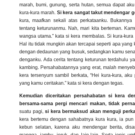
marah, bumi, gunung, serta hutan, semua dapat aku
kura-kura marah.
Si kera sangat takut mendengar ge
kura, maafkan sekali atas perkataanku. Bukanny
tentang keturunanmu. Nah, mari kita berteman. Kam
wangsa utama.” kata si kera membalas.
Si kura-kura
Hal itu tidak mungkin akan tercapai seperti apa ya
dengan dedaunan yang busuk, sedangkan kamu senan
denganku. Ada cerita tentang keturunan terdahulu y
kambing. Persahabatannya yang erat, malah menyeb
kera tersenyum sambil berkata, “Hei kura-kura, aku
yang kamu ceritakan.” kata si kera dengan tegas.
Kemudian diceritakan persahabatan si kera den
bersama-sama pergi mencari makan, tidak pernah
suatu pagi,
si kera bermaksud akan menguji perka
kera bertemu dengan sahabatnya kura kura, ia pun b
kebun selatan, karena aku mendengar berita, dis
mangga, jambu, jeruk, dan lain-lain. Serta jenis u