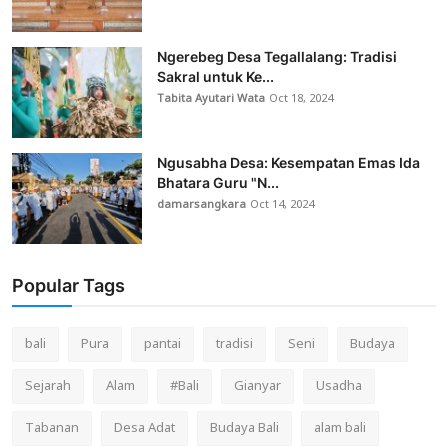
Ngerebeg Desa Tegallalang: Tradisi
Sakral untuk Ke...
Tabita Ayutari Wata
Oct 18, 2024
Ngusabha Desa: Kesempatan Emas Ida
Bhatara Guru "N...
damarsangkara
Oct 14, 2024
Popular Tags
bali
Pura
pantai
tradisi
Seni
Budaya
Sejarah
Alam
#Bali
Gianyar
Usadha
Tabanan
Desa Adat
Budaya Bali
alam bali