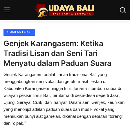
KEARIFAN LOKAL
Home
Genjek Karangasem: Ketika
Pura
Tradisi Lisan dan Seni Tari
Menyatu dalam Paduan Suara
Desa Adat
Genjek Karangasem adalah tarian tradisional Bali yang
Tradisi
menggabungkan seni vokal dan gerak, masih lestari di
Kearifan lokal
Kabupaten Karangasem hingga kini. Tarian ini tumbuh subur di
wilayah pesisir timur Bali, terutama di desa-desa seperti Jasri,
Alam Bali
Ujung, Seraya, Culik, dan Tianyar. Dalam seni Genjek, keunikan
yang menonjol adalah paduan suara dan musik vokal yang
Seni
menirukan bunyi alat gamelan, dikenal dengan sebutan "toreng"
dan "cipak."
Kisah