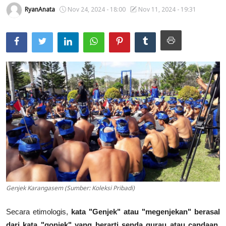
RyanAnata
Nov 24, 2024 - 18:00
Nov 11, 2024 - 19:31
Usadha
Indonesia
Genjek Karangasem (Sumber: Koleksi Pribadi)
Secara etimologis,
kata "Genjek" atau "megenjekan" berasal
dari kata "gonjek" yang berarti senda gurau atau candaan.