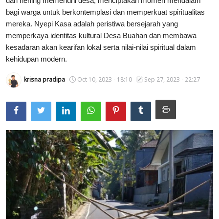
dan hening memenuhi desa, menciptakan momen mendalam
bagi warga untuk berkontemplasi dan memperkuat spiritualitas
Usadha
mereka. Nyepi Kasa adalah peristiwa bersejarah yang
memperkaya identitas kultural Desa Buahan dan membawa
Indonesia
kesadaran akan kearifan lokal serta nilai-nilai spiritual dalam
kehidupan modern.
krisna pradipa
Oct 10, 2023 - 18:10
Sep 27, 2023 - 22:27