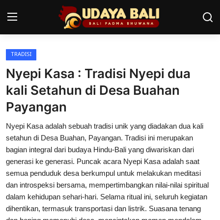
TRADISI
Home
Nyepi Kasa : Tradisi Nyepi dua
Pura
kali Setahun di Desa Buahan
Payangan
Desa Adat
Nyepi Kasa adalah sebuah tradisi unik yang diadakan dua kali
Tradisi
setahun di Desa Buahan, Payangan. Tradisi ini merupakan
Kearifan lokal
bagian integral dari budaya Hindu-Bali yang diwariskan dari
generasi ke generasi. Puncak acara Nyepi Kasa adalah saat
Alam Bali
semua penduduk desa berkumpul untuk melakukan meditasi
dan introspeksi bersama, mempertimbangkan nilai-nilai spiritual
Seni
dalam kehidupan sehari-hari. Selama ritual ini, seluruh kegiatan
dihentikan, termasuk transportasi dan listrik. Suasana tenang
Kisah