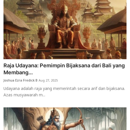
Raja Udayana: Pemimpin Bijaksana dari Bali yang
Membang...
Joshua Ezra Fredick B
Aug 27, 2025
Udayana adalah raja yang memerintah secara arif dan bijaksana.
Azas musyawarah m...