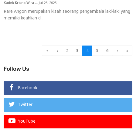
Kadek Krisna Wira ...
Jul 23, 2025
Rare Angon merupakan kisah seorang pengembala laki-laki yang
memiliki keahlian d...
«
‹
2
3
4
5
6
›
»
Follow Us
Facebook
Twitter
YouTube