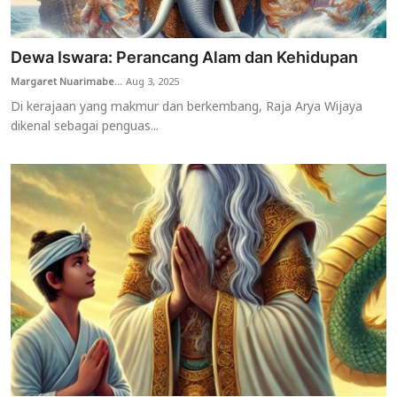
Dewa Iswara: Perancang Alam dan Kehidupan
Margaret Nuarimabe...
Aug 3, 2025
Di kerajaan yang makmur dan berkembang, Raja Arya Wijaya
dikenal sebagai penguas...