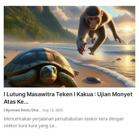
I Lutung Masawitra Teken I Kakua : Ujian Monyet
Atas Ke...
I Nyoman Restu Dha...
Sep 12, 2025
Menceritakan perjalanan persahabatan seekor kera dengan
seekor kura kura yang sa...