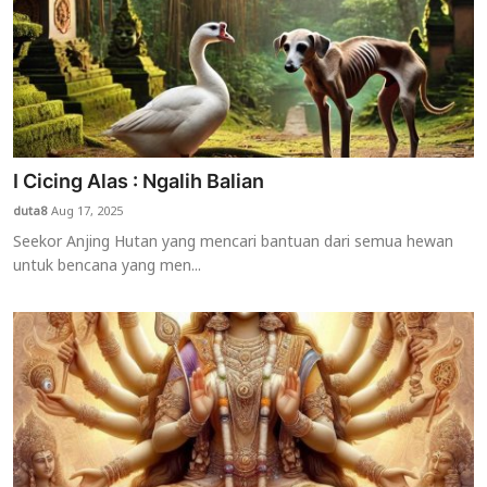
I Cicing Alas : Ngalih Balian
duta8
Aug 17, 2025
Seekor Anjing Hutan yang mencari bantuan dari semua hewan
untuk bencana yang men...