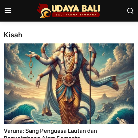
Kisah
Home
Pura
Desa Adat
Tradisi
Kearifan lokal
Alam Bali
Seni
Varuna: Sang Penguasa Lautan dan
Kisah