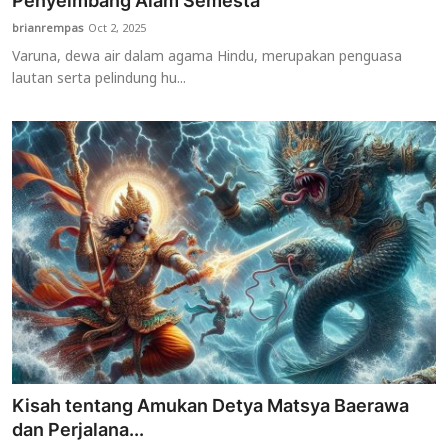
Penyeimbang Alam Semesta
brianrempas
Oct 2, 2025
Usadha
Varuna, dewa air dalam agama Hindu, merupakan penguasa
lautan serta pelindung hu...
Indonesia
Kisah tentang Amukan Detya Matsya Baerawa
dan Perjalana...