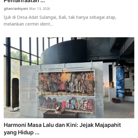
Pemanfaatan ...
gitasriadnyani
Mar 13, 2026
Usadha
Ijuk di Desa Adat Sulangai, Bali, tak hanya sebagai atap,
melainkan cermin ident...
Indonesia
Harmoni Masa Lalu dan Kini: Jejak Majapahit
yang Hidup ...