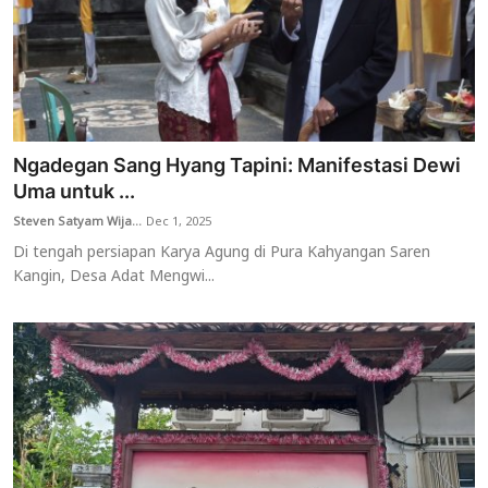
Ngadegan Sang Hyang Tapini: Manifestasi Dewi
Uma untuk ...
Steven Satyam Wija...
Dec 1, 2025
Di tengah persiapan Karya Agung di Pura Kahyangan Saren
Kangin, Desa Adat Mengwi...