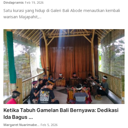
Dindapramis
Feb 19, 2026
Satu kurasi yang hidup di Galeri Bali Abode menautkan kembali
warisan Majapahit,...
Ketika Tabuh Gamelan Bali Bernyawa: Dedikasi
Ida Bagus ...
Margaret Nuarimabe...
Feb 5, 2026