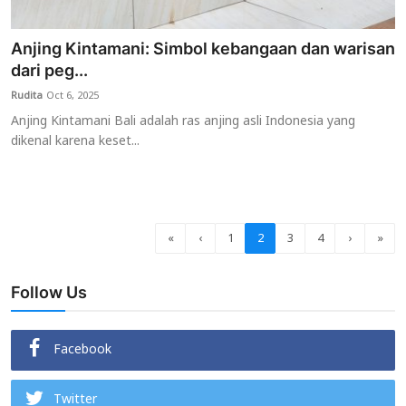
Anjing Kintamani: Simbol kebangaan dan warisan
dari peg...
Rudita
Oct 6, 2025
Anjing Kintamani Bali adalah ras anjing asli Indonesia yang
dikenal karena keset...
«
‹
1
2
3
4
›
»
Follow Us
Facebook
Twitter