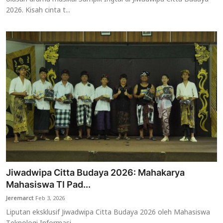
2026. Kisah cinta t...
Jiwadwipa Citta Budaya 2026: Mahakarya
Mahasiswa TI Pad...
Jeremarct
Feb 3, 2026
Liputan eksklusif Jiwadwipa Citta Budaya 2026 oleh Mahasiswa