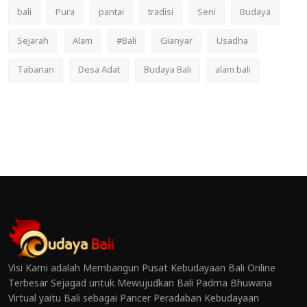
bali
Pura
pantai
tradisi
Seni
Budaya
Sejarah
Alam
#Bali
Gianyar
Usadha
Tabanan
Desa Adat
Budaya Bali
alam bali
Visi Kami adalah Membangun Pusat Kebudayaan Bali Online
Terbesar Sejagad untuk Mewujudkan Bali Padma Bhuwana
Virtual yaitu Bali sebagai Pancer Peradaban Kebudayaan