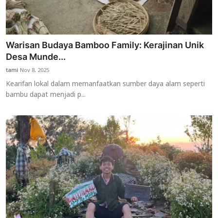
Warisan Budaya Bamboo Family: Kerajinan Unik
Desa Munde...
tami
Nov 8, 2025
Kearifan lokal dalam memanfaatkan sumber daya alam seperti
bambu dapat menjadi p...