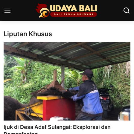
Liputan Khusus
Home
Pura
Desa Adat
Tradisi
Kearifan lokal
Alam Bali
Seni
Ijuk di Desa Adat Sulangai: Eksplorasi dan
Kisah