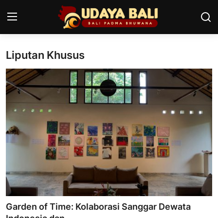
Liputan Khusus
Home
Pura
Desa Adat
Tradisi
Kearifan lokal
Alam Bali
Seni
Garden of Time: Kolaborasi Sanggar Dewata
Kisah