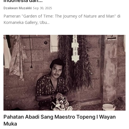
Indonesia dan...
Dzakwan Muzakki
Sep 30, 2025
Usadha
Pameran "Garden of Time: The Journey of Nature and Man" di
Komaneka Gallery, Ubu...
Indonesia
Pahatan Abadi Sang Maestro Topeng I Wayan
Muka