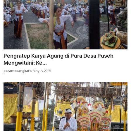
Pengratep Karya Agung di Pura Desa Puseh
Mengwitani: Ke...
paramasangkara
May 4, 2025