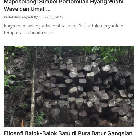
Mapeselang: Simbol Pertemuan Hyang Widhi
Wasa dan Umat ...
kadekdwicahyadi3@g...
Feb 4, 2025
Karya mepeselang adalah ritual adat Bali untuk menyucikan
tempat atau benda sakr...
Filosofi Balok-Balok Batu di Pura Batur Gangsian