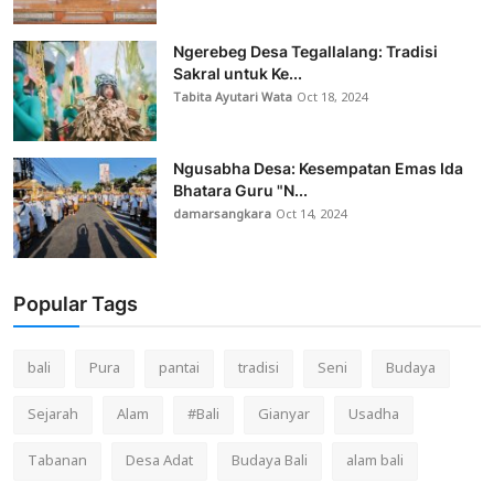
Ngerebeg Desa Tegallalang: Tradisi
Sakral untuk Ke...
Tabita Ayutari Wata
Oct 18, 2024
Ngusabha Desa: Kesempatan Emas Ida
Bhatara Guru "N...
damarsangkara
Oct 14, 2024
Popular Tags
bali
Pura
pantai
tradisi
Seni
Budaya
Sejarah
Alam
#Bali
Gianyar
Usadha
Tabanan
Desa Adat
Budaya Bali
alam bali