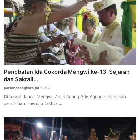
Penobatan Ida Cokorda Mengwi ke-13: Sejarah
dan Sakrali...
paramasangkara
Jul 7, 2025
Di bawah langit Mengwi, Anak Agung Gde Agung melangkah
penuh haru menuju takhta ...