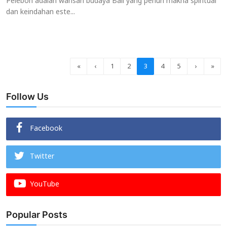
Pelebon adalah warisan budaya Bali yang penuh makna spiritual
dan keindahan este...
«
‹
1
2
3
4
5
›
»
Follow Us
Facebook
Twitter
YouTube
Popular Posts