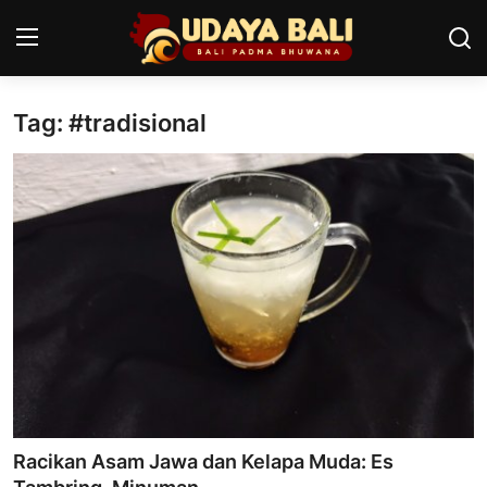
Tag: #tradisional
Home
Pura
Desa Adat
Tradisi
Kearifan lokal
Alam Bali
Seni
Racikan Asam Jawa dan Kelapa Muda: Es
Kisah