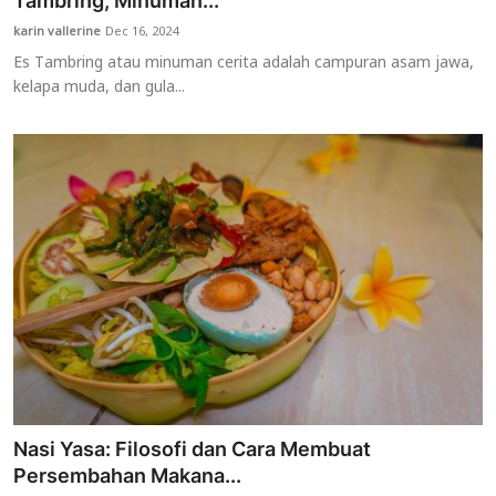
Tambring, Minuman...
karin vallerine
Dec 16, 2024
Usadha
Es Tambring atau minuman cerita adalah campuran asam jawa,
kelapa muda, dan gula...
Indonesia
Nasi Yasa: Filosofi dan Cara Membuat
Persembahan Makana...